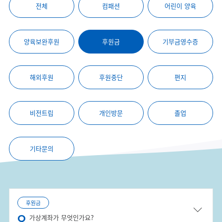
전체
컴패션
어린이 양육
양육보완후원
후원금
기부금영수증
해외후원
후원중단
편지
비전트립
개인방문
졸업
기타문의
후원금
가상계좌가 무엇인가요?