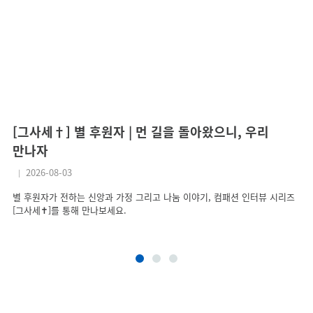
[그사세†] 별 후원자 | 먼 길을 돌아왔으니, 우리
[
만나자
어
2026-08-03
별 후원자가 전하는 신앙과 가정 그리고 나눔 이야기, 컴패션 인터뷰 시리즈
컴
[그사세✝]를 통해 만나보세요.
남
겨
어