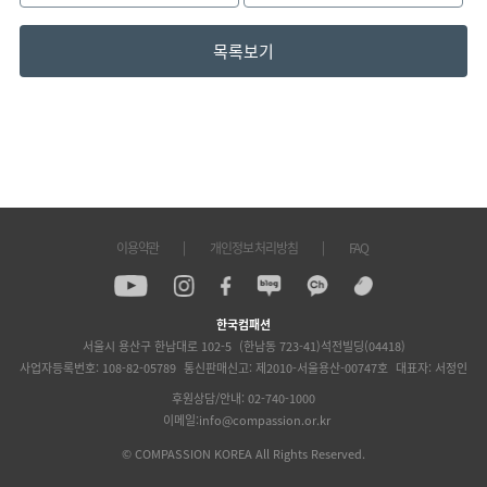
목록보기
이용약관
개인정보 처리방침
FAQ
한국컴패션
서울시 용산구 한남대로 102-5
(한남동 723-41)석전빌딩(04418)
사업자등록번호: 108-82-05789
통신판매신고: 제2010-서울용산-00747호
대표자: 서정인
후원상담/안내: 02-740-1000
이메일:info@compassion.or.kr