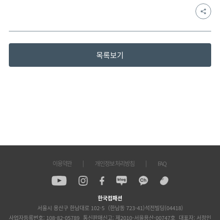
목록보기
이용약관
개인정보 처리방침
FAQ
한국컴패션
서울시 용산구 한남대로 102-5
(한남동 723-41)석전빌딩(04418)
사업자등록번호: 108-82-05789
통신판매신고: 제2010-서울용산-00747호
대표자: 서정인