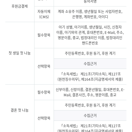
동의서명
후원금결제
자동이체
계좌 소유주 이름, 생년월일 또는 사업자번호,
(CMS)
은행명, 계좌번호, 아이디
아기 성별, 아기이름, 생년월일, 사진, 신청자
이름, 아기와의 관계, 휴대폰번호, E-Mail, 주소,
필수항목
영문이름, 종교, 법정대리인 이름, 법정대리인
핸드폰번호
첫 생일 첫 나눔
주민등록번호, 후원 동기, 후원 계기
수집근거
선택항목
「소득세법」 제21조(기타소득), 제127조
(원천징수의무), 제164조(지급명세서의 제출)
신부이름, 신랑이름, 결혼년월일, 휴대폰번호, E-
필수항목
Mail, 결혼사진, 주소, 영문이름, 종교
주민등록번호, 후원 동기, 후원 계기
결혼 첫 나눔
수집근거
선택항목
「소득세법」 제21조(기타소득), 제127조
(원천징수의무), 제164조(지급명세서의 제출)