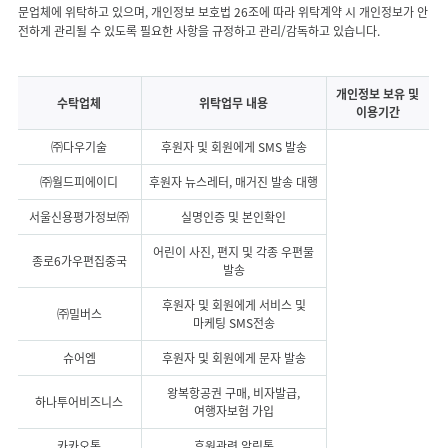
문업체에 위탁하고 있으며, 개인정보 보호법 26조에 따라 위탁계약 시 개인정보가 안
전하게 관리될 수 있도록 필요한 사항을 규정하고 관리/감독하고 있습니다.
개인정보를 위탁중인 외부 전문업체 리스트
개인정보 보유 및
수탁업체
위탁업무 내용
이용기간
㈜다우기술
후원자 및 회원에게 SMS 발송
㈜월드피에이디
후원자 뉴스레터, 매거진 발송 대행
서울신용평가정보㈜
실명인증 및 본인확인
어린이 사진, 편지 및 각종 우편물
종로6가우편집중국
발송
후원자 및 회원에게 서비스 및
㈜밀버스
마케팅 SMS전송
슈어엠
후원자 및 회원에게 문자 발송
왕복항공권 구매, 비자발급,
하나투어비즈니스
여행자보험 가입
카카오톡
후원관련 알림톡