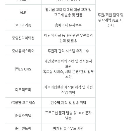
맴버쉽 교회 디렉터 대상 교재 및
ALK
교구재 발송 및 반품
후원/회원 탈퇴 및
위탁계약 종료 시
코리아리즘
홈페이지 유지보수
까지
어린이 자료 등 후원관련 우편물의
㈜영진다이렉컴
인쇄 및 발송
㈜대유넥스티어
후원자 관리 시스템 유지보수
개인정보문서의 스캔 및 전자문서
보관
㈜LG CNS
톡드림 서비스, 서버 운영/관리 업무
추가
파트너십현판 제작물 제작 및 가변
디즈팩트리
작업 위탁
㈜창영 프로세스
현수막 제작 및 발송 위탁
프로모션 문자 발송 및 DEP 문자
㈜유와이텔
발송
㈜디센트릭
마케팅 클라우드 지원