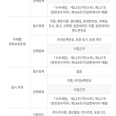
선택항목
「소득세법」 제21조(기타소득), 제127조
(원천징수의무), 제164조(지급명세서의 제출)
이름, 영문이름, 생년월일, 휴대폰번호, 이메일,
필수항목
주소, 종교, 교회명, 법정대리인 이름, 법정대리인
핸드폰번호
주제별
주민등록번호, 후원 동기, 후원 계기
양육보완후원
수집근거
선택항목
「소득세법」 제21조(기타소득), 제127조
(원천징수의무), 제164조(지급명세서의 제출)
필수항목
없음
이름, 주민등록번호
일시 후원
수집근거
선택항목
「소득세법」 제21조(기타소득), 제127조
(원천징수의무), 제164조(지급명세서의 제출)
카드주이름, 생년월일, 카드번호, 유효기간,
신용카드