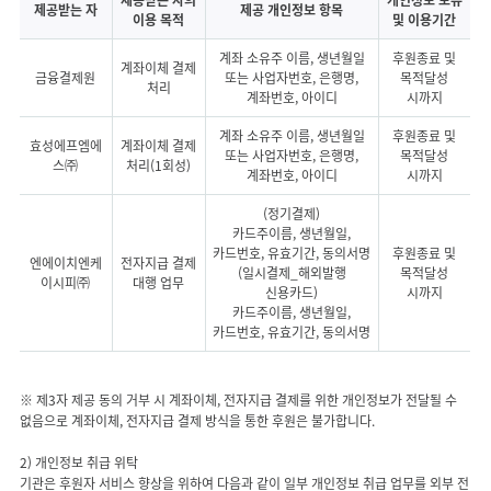
제공받는 자의
개인정보 보유
제공받는 자
제공 개인정보 항목
이용 목적
및 이용기간
계좌 소유주 이름, 생년월일
후원종료 및
계좌이체 결제
금융결제원
또는 사업자번호, 은행명,
목적달성
처리
계좌번호, 아이디
시까지
계좌 소유주 이름, 생년월일
후원종료 및
효성에프엠에
계좌이체 결제
또는 사업자번호, 은행명,
목적달성
스㈜
처리(1회성)
계좌번호, 아이디
시까지
(정기결제)
카드주이름, 생년월일,
카드번호, 유효기간, 동의서명
후원종료 및
엔에이치엔케
전자지급 결제
(일시결제_해외발행
목적달성
이시피㈜
대행 업무
신용카드)
시까지
카드주이름, 생년월일,
카드번호, 유효기간, 동의서명
※ 제3자 제공 동의 거부 시 계좌이체, 전자지급 결제를 위한 개인정보가 전달될 수
없음으로 계좌이체, 전자지급 결제 방식을 통한 후원은 불가합니다.
2) 개인정보 취급 위탁
기관은 후원자 서비스 향상을 위하여 다음과 같이 일부 개인정보 취급 업무를 외부 전