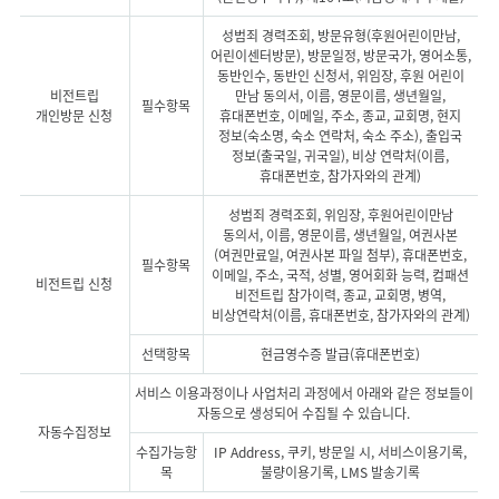
성범죄 경력조회, 방문유형(후원어린이만남,
어린이센터방문), 방문일정, 방문국가, 영어소통,
동반인수, 동반인 신청서, 위임장, 후원 어린이
비전트립
만남 동의서, 이름, 영문이름, 생년월일,
필수항목
개인방문 신청
휴대폰번호, 이메일, 주소, 종교, 교회명, 현지
정보(숙소명, 숙소 연락처, 숙소 주소), 출입국
정보(출국일, 귀국일), 비상 연락처(이름,
휴대폰번호, 참가자와의 관계)
성범죄 경력조회, 위임장, 후원어린이만남
동의서, 이름, 영문이름, 생년월일, 여권사본
(여권만료일, 여권사본 파일 첨부), 휴대폰번호,
필수항목
이메일, 주소, 국적, 성별, 영어회화 능력, 컴패션
비전트립 신청
비전트립 참가이력, 종교, 교회명, 병역,
비상연락처(이름, 휴대폰번호, 참가자와의 관계)
선택항목
현금영수증 발급(휴대폰번호)
서비스 이용과정이나 사업처리 과정에서 아래와 같은 정보들이
자동으로 생성되어 수집될 수 있습니다.
자동수집정보
수집가능항
IP Address, 쿠키, 방문일 시, 서비스이용기록,
목
불량이용기록, LMS 발송기록