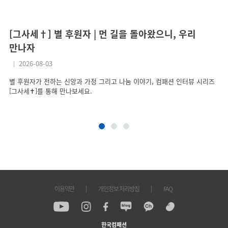
[그사세†] 별 후원자 | 먼 길을 돌아왔으니, 우리
[
만나자
어
2026-08-03
별 후원자가 전하는 신앙과 가정 그리고 나눔 이야기, 컴패션 인터뷰 시리즈
컴
[그사세✝]를 통해 만나보세요.
남
겨
어
이용약관
개인정보 처리방침
FAQ
한국컴패션