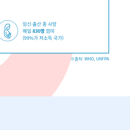
임신∙출산 중 사망
매일
830명
엄마
(99%가 저소득 국가)
※출처: WHO, UNFPA