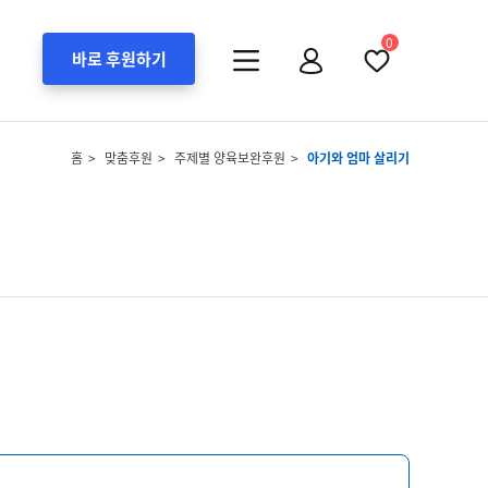
0
바로 후원하기
홈
맞춤후원
주제별 양육보완후원
아기와 엄마 살리기