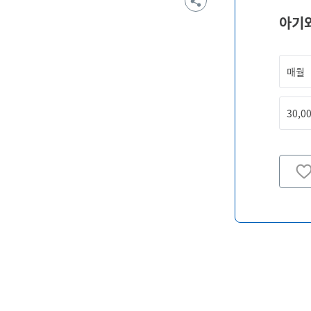
아기
매월
30,0